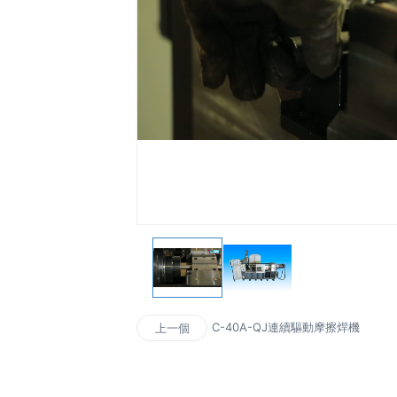
C-40A-QJ連續驅動摩擦焊機
上一個