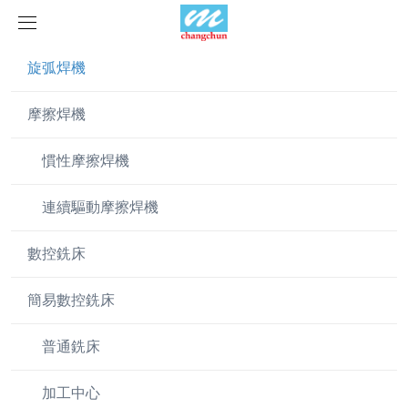
旋弧焊機
首頁
摩擦焊機
產品中心
慣性摩擦焊機
產品視頻
旋弧焊機
連續驅動摩擦焊機
新聞中心
摩擦焊機
數控銑床
案例展示
慣性摩擦焊機
行業新聞
簡易數控銑床
榮譽資質
連續驅動摩擦焊機
企業動態
客戶案例
普通銑床
關于我們
數控銑床
加工中心
聯系我們
簡易數控銑床