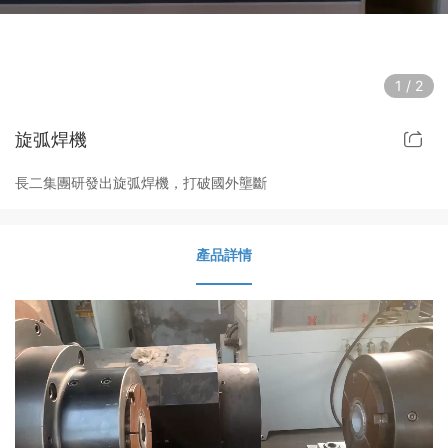
1
/
2
旋弧焊機
長二集團研發出旋弧焊機，打破國外壟斷
產品詳情