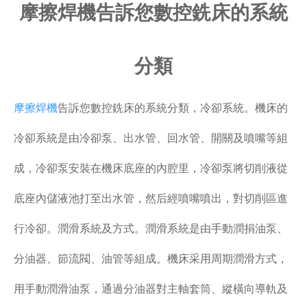
摩擦焊機告訴您數控銑床的系統
普通銑床
加工中心
分類
專用機床
摩擦焊機
告訴您數控銑床的系統分類，冷卻系統。機床的
其他機床
冷卻系統是由冷卻泵、出水管、回水管、開關及噴嘴等組
成，冷卻泵安裝在機床底座的內腔里，冷卻泵將切削液從
底座內儲液池打至出水管，然后經噴嘴噴出，對切削區進
行冷卻。潤滑系統及方式。潤滑系統是由手動潤捐油泵、
分油器、節流閥、油管等組成。機床采用周期潤滑方式，
用手動潤滑油泵，通過分油器對主軸套筒、縱橫向導軌及