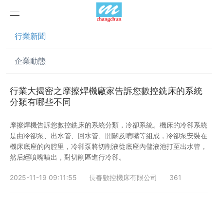
行業新聞
首頁
企業動態
產品中心
產品視頻
旋弧焊機
行業大揭密之摩擦焊機廠家告訴您數控銑床的系統
分類有哪些不同
新聞中心
摩擦焊機
摩擦焊機告訴您數控銑床的系統分類，冷卻系統。機床的冷卻系統
是由冷卻泵、出水管、回水管、開關及噴嘴等組成，冷卻泵安裝在
案例展示
慣性摩擦焊機
行業新聞
機床底座的內腔里，冷卻泵將切削液從底座內儲液池打至出水管，
然后經噴嘴噴出，對切削區進行冷卻。
榮譽資質
連續驅動摩擦焊機
企業動態
客戶案例
2025-11-19 09:11:55
長春數控機床有限公司
361
關于我們
數控銑床
聯系我們
簡易數控銑床