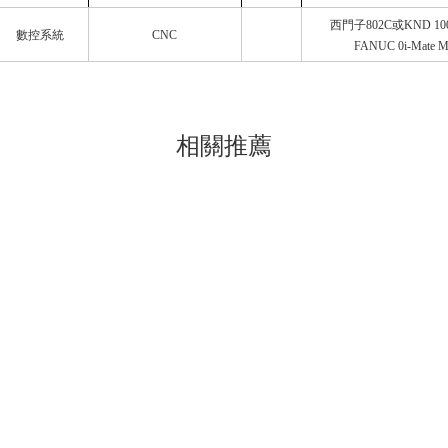
西門子802C或KND 10
數控系統
CNC
FANUC 0i-Mate 
相關
推薦