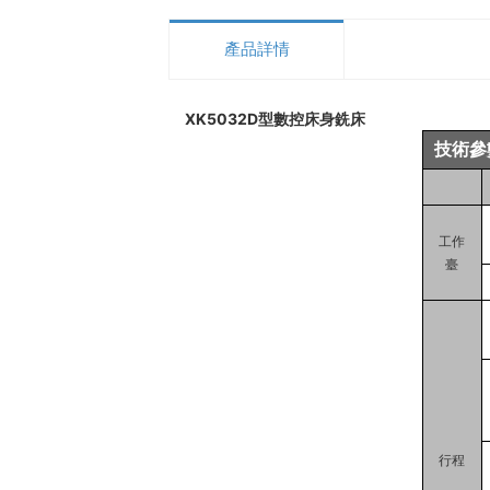
產品詳情
XK5032D型數控床身銑床
技術參
工作
臺
行程