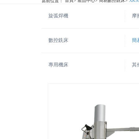
當前位置：
首頁
>
產品中心
>
簡易數控銑床
>
XK
旋弧焊機
摩
數控銑床
簡
專用機床
其