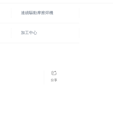
連續驅動摩擦焊機
加工中心
床
分享