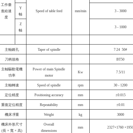
工作臺
Y
進給速
Speed of table feed
mm/min
3 - 3000
軸
度
Z
3 - 1000
軸
主軸錐孔
Taper of spindle
7:24 50#
刀柄規格
BT50
主軸驅動電機
Power of main Spindle
Kw
7.5/11
功率
motor
主軸轉速
Speed of spindle
rpm
30 - 1200
定位精度
Positioning accuracy
mm
±0.015
重復定位精度
Repeatability
mm
±0.01
機床凈重
Weight
kg
3000
機床外形尺寸
Overall
mm
2327×1760 ×195
(長 × 寬 × 高)
dimensions