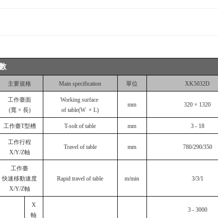
數
主要規格
Main specification
單位
XK5032D
工作臺面
Working surface
mm
320 × 1320
(寬 × 長)
of table(W × L)
工作臺T型槽
T-solt of table
mm
3 - 18
工作行程
Travel of table
mm
780/290/350
X/Y/Z軸
工作臺
快速移動速度
Rapid travel of table
m/min
3/3/1
X/Y/Z軸
X
3 - 3000
軸