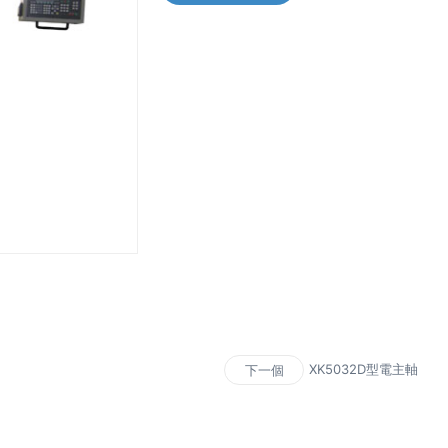
XK5032D型電主軸
下一個